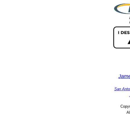
Jame
San Anto
Copyr
Al